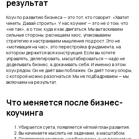
результат
Коуч по развитию бизнеса — это тот, кто говорит: «Хватит
чинить. Давай строить». У нас коучинг — это не о том, что
«не так», а о том, куда и как двигаться. Мы вытаскиваем
сильные стороны, расчищаем хаос, упаковываем
стратегию и настраиваем мышление под рост. Это не
«мотивация на час», это перестройка фундамента, на
котором держится вся конструкция. Если вы хотите
управлять, делегировать, масштабироваться — надо не
доделывать бизнес, а докачивать себя. И именно в этом
коуч рядом. Он не даёт вам поблажек. Он даёт точку опоры,
с которой можно разогнаться. Мы не подбадриваем — мы
включаем на результат.
Что меняется после бизнес-
коучинга
Убирается суета, появляется чёткий план развития.
Вы начинаете мыслить не задачами, а масштабом.
Появляется контроль над бизнесом, а не реакция на