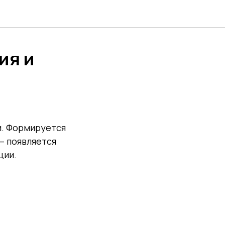
ия и
и. Формируется
 — появляется
ции.