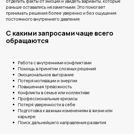
отделить факты от эмоций и увидеть варианты, которые
раньше оставались незаметными. Это помогает
Написать в Telegram
принимать решения более уверенно и без ощущения
постоянного внутреннего давления.
Написать в WhatsApp
С какими запросами чаще всего
Написать на E-mail:
обращаются
voronin.businesscoach@gmail.com
© 2025 Все права сохранены за
Работа с внутренними конфликтами
правообладателем.
Помощь в принятии сложных решений
ИП Воронин Александр
Договор оферты
Эмоциональное выгорание
Александрович
Потеря мотивации и энергии
Политика обработки
персональных данных
Повышенная тревожность
ОГРНИП: 319774600711161
Конфликты в семье или коллективе
Блог
Профессиональные кризисы
Потеря уверенности в себе
Подготовка к важным изменениям в жизни или
карьере
Поиск дальнейшего направления развития