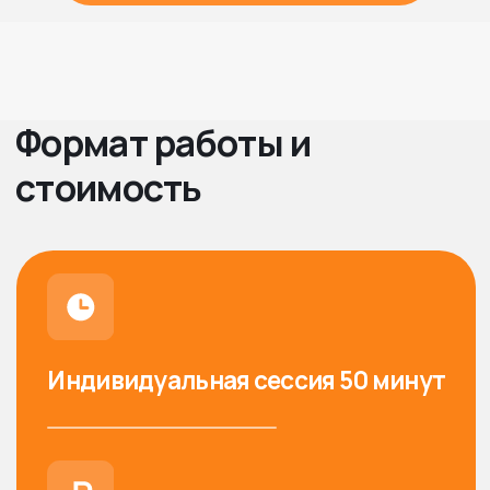
Оставить заявку
Перед началом проводится короткая
ознакомительная встреча 15-20 минут, на
которой мы обсуждаем ситуацию,
понимаем подходит ли этот формат и
принимаем решение о начале работы.
+7
Я согласен на обработку персональных данных и с условиями
политики конфиденциальности
Оставить заявку