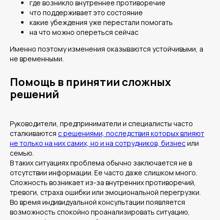
где возникло внутреннее противоречие
что поддерживает это состояние
какие убеждения уже перестали помогать
на что можно опереться сейчас
Именно поэтому изменения оказываются устойчивыми, а
не временными.
Помощь в принятии сложных
решений
Руководители, предприниматели и специалисты часто
сталкиваются
с решениями, последствия которых влияют
не только на них самих, но и на сотрудников, бизнес
или
семью.
Контакты
В таких ситуациях проблема обычно заключается не в
отсутствии информации. Ее часто даже слишком много.
+ 7 915 166 70 00
Тел.
Сложность возникает из-за внутренних противоречий,
тревоги, страха ошибки или эмоциональной перегрузки.
Во время индивидуальной консультации появляется
Заказать звонок
возможность спокойно проанализировать ситуацию,