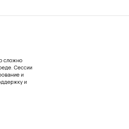
ло сложно
реде. Сессии
рование и
оддержку и