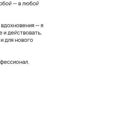
собой — в любой
 вдохновения — я
е и действовать,
 и для нового
офессионал.