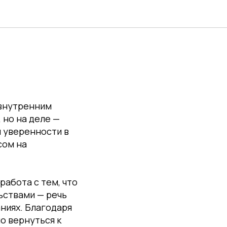
 внутренним
 но на деле —
и уверенности в
сом на
работа с тем, что
ьствами — речь
аниях. Благодаря
о вернуться к