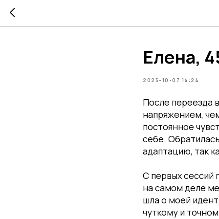
Елена, 4
2025-10-07 14:24
После переезда в
напряжением, чем
постоянное чувст
себе. Обратилась
адаптацию, так ка
С первых сессий п
на самом деле м
шла о моей идент
чуткому и точном